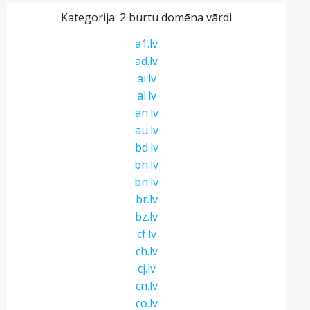
Kategorija: 2 burtu domēna vārdi
a1.lv
ad.lv
ai.lv
al.lv
an.lv
au.lv
bd.lv
bh.lv
bn.lv
br.lv
bz.lv
cf.lv
ch.lv
cj.lv
cn.lv
co.lv