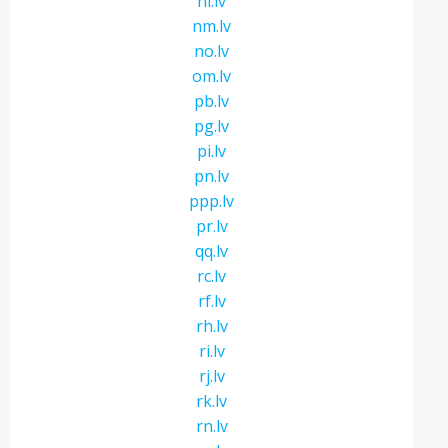
ni.lv
nm.lv
no.lv
om.lv
pb.lv
pg.lv
pi.lv
pn.lv
ppp.lv
pr.lv
qq.lv
rc.lv
rf.lv
rh.lv
ri.lv
rj.lv
rk.lv
rn.lv