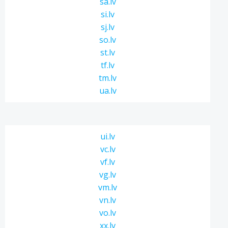
sa.lv
si.lv
sj.lv
so.lv
st.lv
tf.lv
tm.lv
ua.lv
ui.lv
vc.lv
vf.lv
vg.lv
vm.lv
vn.lv
vo.lv
xx.lv