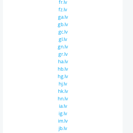
fr.lv
fz.lv
ga.lv
gb.lv
gc.lv
gl.lv
gn.lv
gr.lv
ha.lv
hb.lv
hg.lv
hj.lv
hk.lv
hn.lv
ia.lv
ig.lv
im.lv
jb.lv