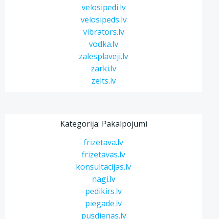
velosipedi.lv
velosipeds.lv
vibrators.lv
vodka.lv
zalesplaveji.lv
zarki.lv
zelts.lv
Kategorija: Pakalpojumi
frizetava.lv
frizetavas.lv
konsultacijas.lv
nagi.lv
pedikirs.lv
piegade.lv
pusdienas.lv