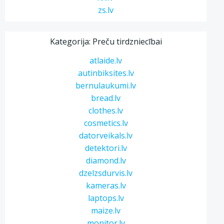
zs.lv
Kategorija: Preču tirdzniecībai
atlaide.lv
autinbiksites.lv
bernulaukumi.lv
bread.lv
clothes.lv
cosmetics.lv
datorveikals.lv
detektori.lv
diamond.lv
dzelzsdurvis.lv
kameras.lv
laptops.lv
maize.lv
monitor.lv