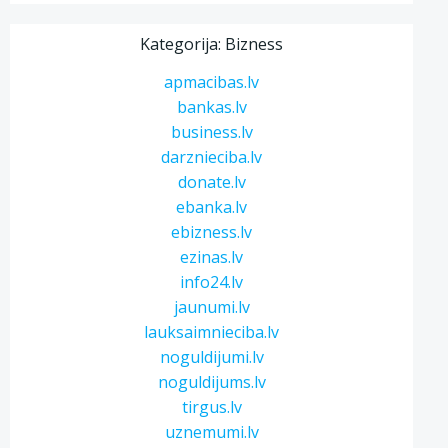
Kategorija: Bizness
apmacibas.lv
bankas.lv
business.lv
darznieciba.lv
donate.lv
ebanka.lv
ebizness.lv
ezinas.lv
info24.lv
jaunumi.lv
lauksaimnieciba.lv
noguldijumi.lv
noguldijums.lv
tirgus.lv
uznemumi.lv