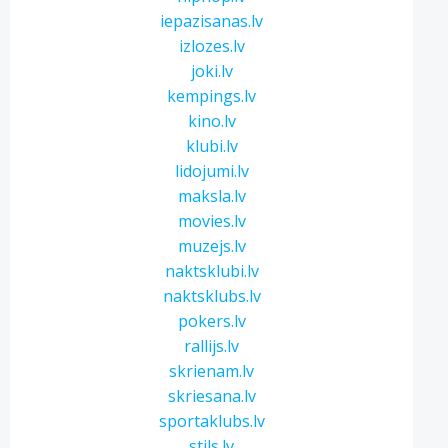
iepazisanas.lv
izlozes.lv
joki.lv
kempings.lv
kino.lv
klubi.lv
lidojumi.lv
maksla.lv
movies.lv
muzejs.lv
naktsklubi.lv
naktsklubs.lv
pokers.lv
rallijs.lv
skrienam.lv
skriesana.lv
sportaklubs.lv
stils.lv