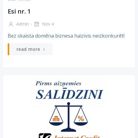
Esi nr. 1
-
Admin
Nov 4
Bez skaista domēna biznesa haizivis neizkonkurēt!
read more