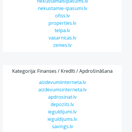
nekustamaisipasums.lv
nekustamie-ipasumi.lv
ofiss.lv
properties.lv
telpa.lv
vasarnicas.lv
zemes.lv
Kategorija: Finanses / Kredīti / Apdrošināšana
aizdevumiinterneta.lv
aizdevumsinterneta.lv
apdrosinat.lv
depozits.lv
ieguldijumi.lv
ieguldijums.lv
savings.lv