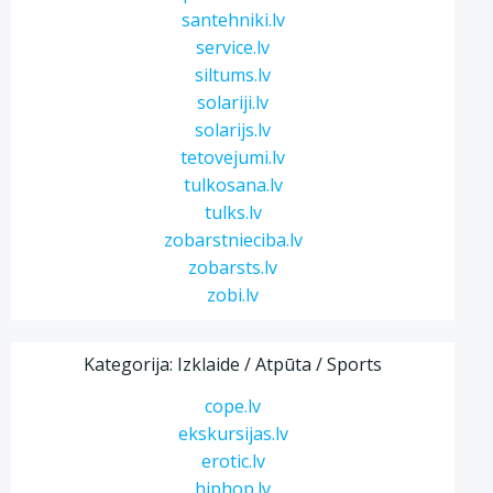
santehniki.lv
service.lv
siltums.lv
solariji.lv
solarijs.lv
tetovejumi.lv
tulkosana.lv
tulks.lv
zobarstnieciba.lv
zobarsts.lv
zobi.lv
Kategorija: Izklaide / Atpūta / Sports
cope.lv
ekskursijas.lv
erotic.lv
hiphop.lv