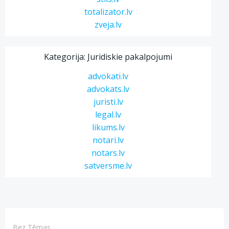
totalizator.lv
zveja.lv
Kategorija: Juridiskie pakalpojumi
advokati.lv
advokats.lv
juristi.lv
legal.lv
likums.lv
notari.lv
notars.lv
satversme.lv
Bez Tēmas