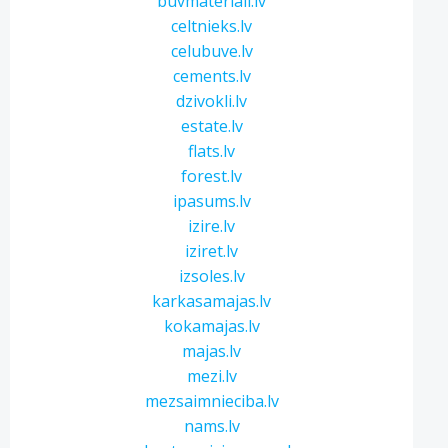
buvmateriali.lv
celtnieks.lv
celubuve.lv
cements.lv
dzivokli.lv
estate.lv
flats.lv
forest.lv
ipasums.lv
izire.lv
iziret.lv
izsoles.lv
karkasamajas.lv
kokamajas.lv
majas.lv
mezi.lv
mezsaimnieciba.lv
nams.lv