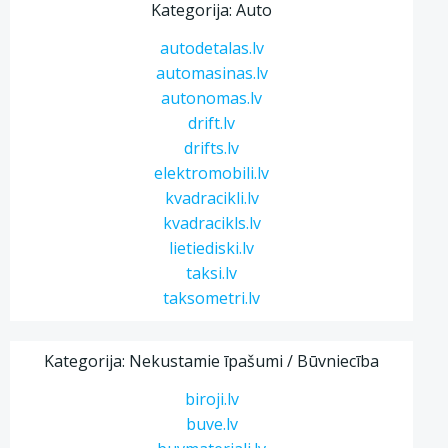
Kategorija: Auto
autodetalas.lv
automasinas.lv
autonomas.lv
drift.lv
drifts.lv
elektromobili.lv
kvadracikli.lv
kvadracikls.lv
lietiediski.lv
taksi.lv
taksometri.lv
Kategorija: Nekustamie īpašumi / Būvniecība
biroji.lv
buve.lv