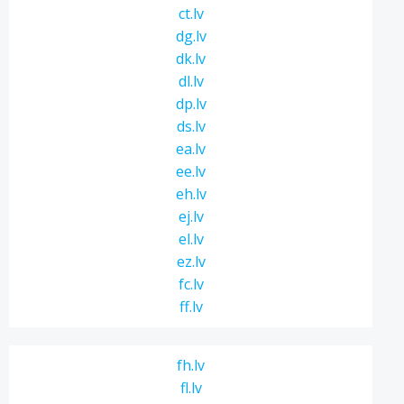
ct.lv
dg.lv
dk.lv
dl.lv
dp.lv
ds.lv
ea.lv
ee.lv
eh.lv
ej.lv
el.lv
ez.lv
fc.lv
ff.lv
fh.lv
fl.lv