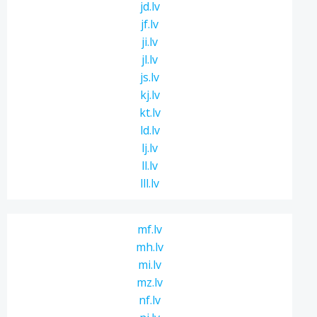
jd.lv
jf.lv
ji.lv
jl.lv
js.lv
kj.lv
kt.lv
ld.lv
lj.lv
ll.lv
lll.lv
mf.lv
mh.lv
mi.lv
mz.lv
nf.lv